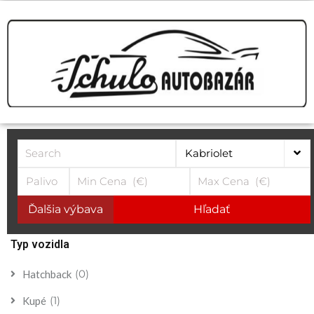
Kabriolet
Ďalšia výbava
Hľadať
Typ vozidla
(0)
Hatchback
(1)
Kupé