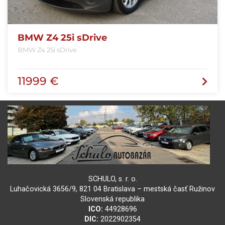
BMW Z4 25i sDrive
BMW Z4 25i sDrive
11999 €
SCHULO, s. r. o.
Luhačovická 3656/9, 821 04 Bratislava – mestská časť Ružinov
Slovenská republika
ICO:
44928696
DIC:
2022902354